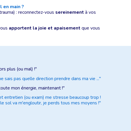
l en main ?
trauma) :
reconnectez-vous
sereinement
à vos
 vous
apportent la joie et apaisement
que vous
.
rs plus (ou mal) !"
e sais pas quelle direction prendre dans ma vie ..."
toute mon énergie, maintenant !"
et entretien (ou exam) me stresse beaucoup trop !
e le sol va m'engloutir, je perds tous mes moyens !"