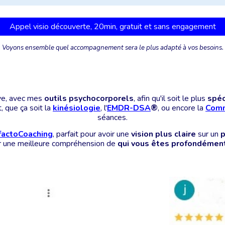
Appel visio découverte, 20min, gratuit et sans engagement
Voyons ensemble quel accompagnement sera le plus adapté à vos besoins.
ve, avec mes
outils psychocorporels
,
a
fin
qu'il soit le plus
spéc
, que ça soit la
kinésiologie
,
l'
EMDR-DSA
®
,
ou encore la
Comm
séances.
factoCoaching
, parfait pour avoir une
vision plus claire
sur un
p
r une
meilleure compréhension
de
qui vous êtes profondémen