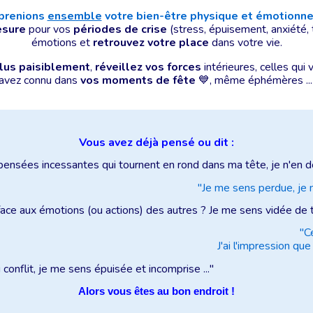
 prenions
ensemble
votre bien-être physique et émotionne
esure
pour vos
périodes de crise
(stress, épuisement, anxiété, 
émotions et
retrouvez votre place
dans votre vie
.
lus paisiblement
,
réveillez vos forces
intérieures
, celles qui
avez connu dans
vos moments de fête
💙
, même éphémères ..
Vous avez déjà pensé ou dit :
ensées incessantes qui tournent en rond dans ma tête, je n'en do
"Je me sens perdue, je n
ace aux émotions (ou actions) des autres ? Je me sens vidée de 
"C
J'ai l'impression qu
onflit, je me sens épuisée et incomprise ..."
Alors vous êtes au bon endroit !